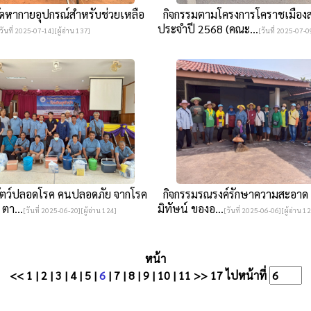
ดหากายอุปกรณ์สำหรับช่วยเหลือ
กิจกรรมตามโครงการโคราชเมือง
ประจำปี 2568 (คณะ...
วันที่ 2025-07-14][ผู้อ่าน 137]
[วันที่ 2025-07-09
ตว์ปลอดโรค คนปลอดภัย จากโรค
กิจกรรมรณรงค์รักษาความสะอาด ป
 ตา...
มิทัษน์ ของอ...
[วันที่ 2025-06-20][ผู้อ่าน 124]
[วันที่ 2025-06-06][ผู้อ่าน 1
หน้า
<<
1
|
2
|
3
|
4
|
5
|
6
|
7
|
8
|
9
|
10
|
11
>>
17
ไปหน้าที่